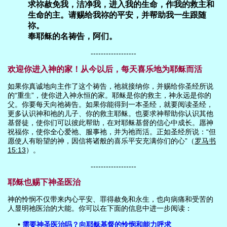
求祢赦免我，洁净我，进入我的生命，作我的救主和
生命的主。请赐给我祢的平安，并帮助我一生跟随
祢。
奉耶稣的名祷告，阿们。
------------------
欢迎你进入神的家！从今以后，每天喜乐地为耶稣而活
如果你真诚地向主作了这个祷告，祂就接纳你，并赐给你圣经所说
的“重生”，使你进入神永恒的家。耶稣是你的救主，神永远是你的
父。你要每天向祂祷告。如果你能得到一本圣经，就要阅读圣经，
更多认识神和祂的儿子、你的救主耶稣。也要求神帮助你认识其他
基督徒，使你们可以彼此帮助，在对耶稣基督的信心中成长。愿神
祝福你，使你全心爱祂、服事祂，并为祂而活。正如圣经所说：“但
愿使人有盼望的神，因信将诸般的喜乐平安充满你们的心”（
罗马书
15:13
）。
------------------
耶稣也赐下神圣医治
神的怜悯不仅带来内心平安、罪得赦免和永生，也向病痛和受苦的
人显明祂医治的大能。你可以在下面的信息中进一步阅读：
•
需要神圣医治吗？向耶稣基督的怜悯和能力呼求