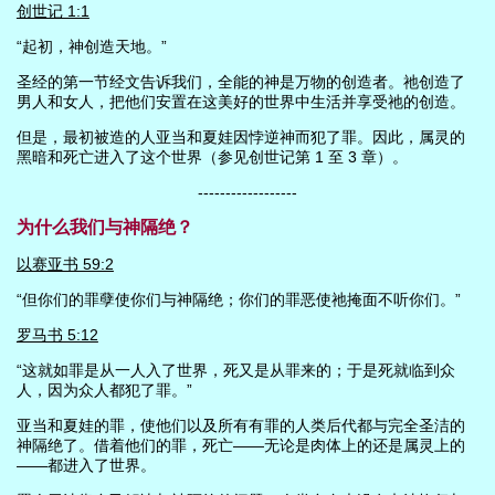
创世记 1:1
“起初，神创造天地。”
圣经的第一节经文告诉我们，全能的神是万物的创造者。祂创造了
男人和女人，把他们安置在这美好的世界中生活并享受祂的创造。
但是，最初被造的人亚当和夏娃因悖逆神而犯了罪。因此，属灵的
黑暗和死亡进入了这个世界（参见创世记第 1 至 3 章）。
------------------
为什么我们与神隔绝？
以赛亚书 59:2
“但你们的罪孽使你们与神隔绝；你们的罪恶使祂掩面不听你们。”
罗马书 5:12
“这就如罪是从一人入了世界，死又是从罪来的；于是死就临到众
人，因为众人都犯了罪。”
亚当和夏娃的罪，使他们以及所有有罪的人类后代都与完全圣洁的
神隔绝了。借着他们的罪，死亡——无论是肉体上的还是属灵上的
——都进入了世界。