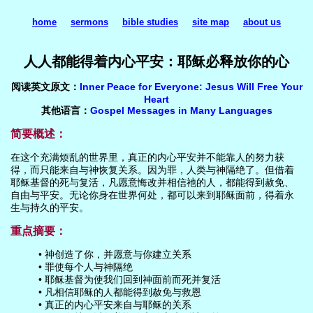
home
sermons
bible studies
site map
about us
人人都能得着内心平安：耶稣必释放你的心
阅读英文原文：
Inner Peace for Everyone: Jesus Will Free Your
Heart
其他语言：
Gospel Messages in Many Languages
简要概述：
在这个充满烦乱的世界里，真正的内心平安并不能靠人的努力获
得，而只能来自与神恢复关系。因为罪，人类与神隔绝了。但借着
耶稣基督的死与复活，凡愿意悔改并相信祂的人，都能得到赦免、
自由与平安。无论你身在世界何处，都可以来到耶稣面前，得着永
生与持久的平安。
重点摘要：
• 神创造了你，并愿意与你建立关系
• 罪使每个人与神隔绝
• 耶稣基督为使我们回到神面前而死并复活
• 凡相信耶稣的人都能得到赦免与救恩
• 真正的内心平安来自与耶稣的关系