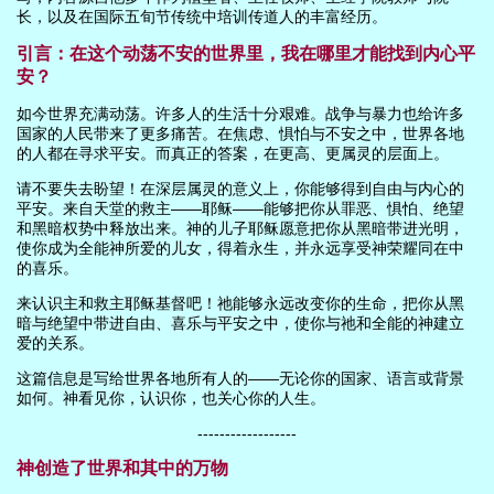
长，以及在国际五旬节传统中培训传道人的丰富经历。
引言：在这个动荡不安的世界里，我在哪里才能找到内心平
安？
如今世界充满动荡。许多人的生活十分艰难。战争与暴力也给许多
国家的人民带来了更多痛苦。在焦虑、惧怕与不安之中，世界各地
的人都在寻求平安。而真正的答案，在更高、更属灵的层面上。
请不要失去盼望！在深层属灵的意义上，你能够得到自由与内心的
平安。来自天堂的救主——耶稣——能够把你从罪恶、惧怕、绝望
和黑暗权势中释放出来。神的儿子耶稣愿意把你从黑暗带进光明，
使你成为全能神所爱的儿女，得着永生，并永远享受神荣耀同在中
的喜乐。
来认识主和救主耶稣基督吧！祂能够永远改变你的生命，把你从黑
暗与绝望中带进自由、喜乐与平安之中，使你与祂和全能的神建立
爱的关系。
这篇信息是写给世界各地所有人的——无论你的国家、语言或背景
如何。神看见你，认识你，也关心你的人生。
------------------
神创造了世界和其中的万物