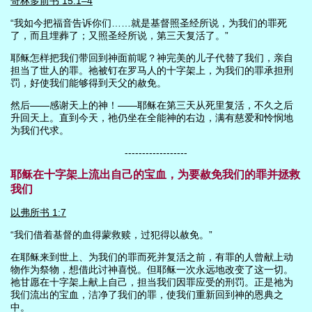
哥林多前书 15:1–4
“我如今把福音告诉你们……就是基督照圣经所说，为我们的罪死
了，而且埋葬了；又照圣经所说，第三天复活了。”
耶稣怎样把我们带回到神面前呢？神完美的儿子代替了我们，亲自
担当了世人的罪。祂被钉在罗马人的十字架上，为我们的罪承担刑
罚，好使我们能够得到天父的赦免。
然后——感谢天上的神！——耶稣在第三天从死里复活，不久之后
升回天上。直到今天，祂仍坐在全能神的右边，满有慈爱和怜悯地
为我们代求。
------------------
耶稣在十字架上流出自己的宝血，为要赦免我们的罪并拯救
我们
以弗所书 1:7
“我们借着基督的血得蒙救赎，过犯得以赦免。”
在耶稣来到世上、为我们的罪而死并复活之前，有罪的人曾献上动
物作为祭物，想借此讨神喜悦。但耶稣一次永远地改变了这一切。
祂甘愿在十字架上献上自己，担当我们因罪应受的刑罚。正是祂为
我们流出的宝血，洁净了我们的罪，使我们重新回到神的恩典之
中。