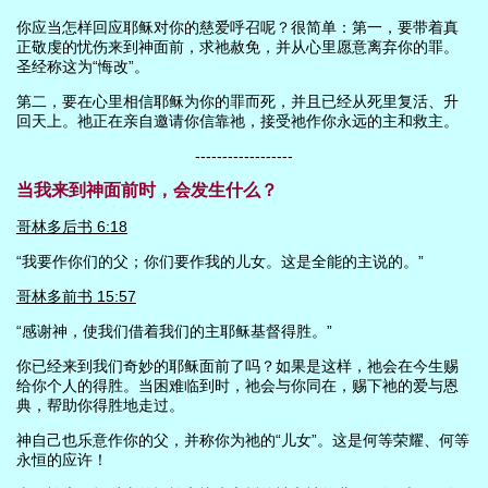
你应当怎样回应耶稣对你的慈爱呼召呢？很简单：第一，要带着真
正敬虔的忧伤来到神面前，求祂赦免，并从心里愿意离弃你的罪。
圣经称这为“悔改”。
第二，要在心里相信耶稣为你的罪而死，并且已经从死里复活、升
回天上。祂正在亲自邀请你信靠祂，接受祂作你永远的主和救主。
------------------
当我来到神面前时，会发生什么？
哥林多后书 6:18
“我要作你们的父；你们要作我的儿女。这是全能的主说的。”
哥林多前书 15:57
“感谢神，使我们借着我们的主耶稣基督得胜。”
你已经来到我们奇妙的耶稣面前了吗？如果是这样，祂会在今生赐
给你个人的得胜。当困难临到时，祂会与你同在，赐下祂的爱与恩
典，帮助你得胜地走过。
神自己也乐意作你的父，并称你为祂的“儿女”。这是何等荣耀、何等
永恒的应许！