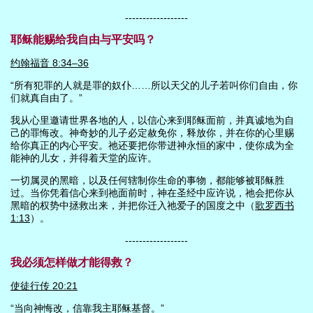
------------------
耶稣能赐给我自由与平安吗？
约翰福音 8:34–36
“所有犯罪的人就是罪的奴仆……所以天父的儿子若叫你们自由，你
们就真自由了。”
我从心里邀请世界各地的人，以信心来到耶稣面前，并真诚地为自
己的罪悔改。神奇妙的儿子必定赦免你，释放你，并在你的心里赐
给你真正的内心平安。祂还要把你带进神永恒的家中，使你成为全
能神的儿女，并得着天堂的应许。
一切属灵的黑暗，以及任何辖制你生命的事物，都能够被耶稣胜
过。当你凭着信心来到祂面前时，神在圣经中应许说，祂会把你从
黑暗的权势中拯救出来，并把你迁入祂爱子的国度之中（
歌罗西书
1:13
）。
------------------
我必须怎样做才能得救？
使徒行传 20:21
“当向神悔改，信靠我主耶稣基督。”