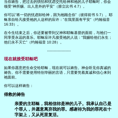
当你祷告，把过去的惧怕和忧虑交托给神和祂的儿子耶稣时，你会
领受“神所赐、出人意外的平安”（腓立比书 4:7）。
你可以“将一切的忧虑卸给神，因为祂顾念你”（彼得前书 5:7）。耶
稣亲自给凡接受祂的人这样的应许：“在我里面有平安”（约翰福音
16:33）。
在今生结束之后，你还要被带到父神和耶稣基督的面前，与祂们一
同享受永远的喜乐。耶稣应许凡接受祂的人说：“我赐给他们永生；
他们永不灭亡”（约翰福音 10:28）。
------------------
现在就接受耶稣吧
如果你愿意把生命交给耶稣，现在就可以祷告。神会听见你真诚的
祷告。你不需要使用特别华丽的言语，只需要凭着真诚和信心来到
祂面前。
你可以这样祷告：
得救的祷告
亲爱的主耶稣，我相信祢是神的儿子。我承认自己是
个罪人，并愿意离弃我的罪。感谢祢为我的罪死在十
字架上，又从死里复活。