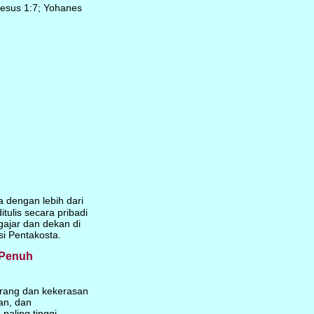
fesus 1:7; Yohanes
a dengan lebih dari
ulis secara pribadi
gajar dan dekan di
si Pentakosta.
 Penuh
perang dan kekerasan
an, dan
aling tinggi.