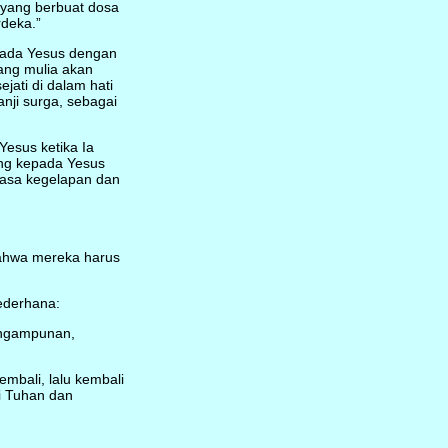
yang berbuat dosa
deka.”
pada Yesus dengan
ang mulia akan
ati di dalam hati
nji surga, sebagai
esus ketika Ia
ng kepada Yesus
uasa kegelapan dan
ahwa mereka harus
ederhana:
engampunan,
mbali, lalu kembali
i Tuhan dan