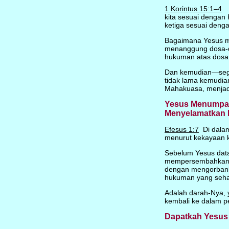
1 Korintus 15:1–4
…A
kita sesuai dengan 
ketiga sesuai denga
Bagaimana Yesus m
menanggung dosa-do
hukuman atas dosa i
Dan kemudian—segal
tidak lama kemudian
Mahakuasa, menjadi
Yesus Menumpahk
Menyelamatkan K
Efesus 1:7
Di dalam
menurut kekayaan k
Sebelum Yesus data
mempersembahkan k
dengan mengorbanka
hukuman yang sehar
Adalah darah-Nya, 
kembali ke dalam 
Dapatkah Yesus