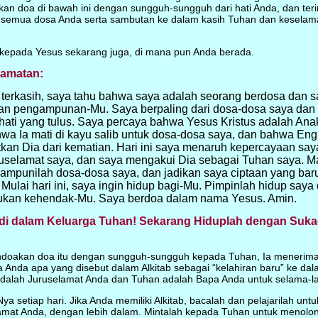
akan doa di bawah ini dengan sungguh-sungguh dari hati Anda, dan ter
semua dosa Anda serta sambutan ke dalam kasih Tuhan dan keselama
kepada Yesus sekarang juga, di mana pun Anda berada.
lamatan:
terkasih, saya tahu bahwa saya adalah seorang berdosa dan 
n pengampunan-Mu. Saya berpaling dari dosa-dosa saya dan 
ati yang tulus. Saya percaya bahwa Yesus Kristus adalah An
wa Ia mati di kayu salib untuk dosa-dosa saya, dan bahwa En
an Dia dari kematian. Hari ini saya menaruh kepercayaan sa
uselamat saya, dan saya mengakui Dia sebagai Tuhan saya. M
 ampunilah dosa-dosa saya, dan jadikan saya ciptaan yang baru
Mulai hari ini, saya ingin hidup bagi-Mu. Pimpinlah hidup saya
ukan kehendak-Mu. Saya berdoa dalam nama Yesus. Amin.
di dalam Keluarga Tuhan! Sekarang Hiduplah dengan Sukac
endoakan doa itu dengan sungguh-sungguh kepada Tuhan, Ia menerim
Anda apa yang disebut dalam Alkitab sebagai “kelahiran baru” ke da
adalah Juruselamat Anda dan Tuhan adalah Bapa Anda untuk selama-
a setiap hari. Jika Anda memiliki Alkitab, bacalah dan pelajarilah un
amat Anda, dengan lebih dalam. Mintalah kepada Tuhan untuk menolo