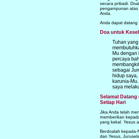
secara pribadi. Do
pengampunan atas 
Anda.
Anda dapat datang 
Doa untuk Kese
Tuhan yang 
membutuhka
Mu dengan h
percaya bah
membangkitk
sebagai Jur
hidup saya,
karunia-Mu. 
saya melak
Selamat Datang 
Setiap Hari
Jika Anda telah m
memberikan kepada 
yang kekal. Yesus 
Berdoalah kepada-Ny
dan Yesus, Jurusel