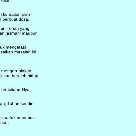
telah
n kematian oleh
h berbuat dosa.
ari Tuhan yang
ian jasmani maupun
ntuk mengatasi
saikan masalah ini.
ah mengaruniakan
inkan beroleh hidup
t kemuliaan-Nya,
han, Tuhan sendiri
bumi untuk menebus
uhan.