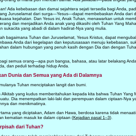
n! Ada kebebasan dan damai sejahtera sejati tersedia bagi Anda, pad
rang Juruselamat dari surga—Yesus—dapat membebaskan Anda dari do
kuasa kejahatan. Dan Yesus ini, Anak Tuhan, menawarkan untuk mem
erang dan menjadikan Anda anak yang dikasihi oleh Tuhan Yang Mah
n sukacita yang abadi di dalam hadirat-Nya yang mulia.
tlah bagaimana Tuhan dan Juruselamat, Yesus Kristus, dapat menguba
bawa Anda dari kegelapan dan keputusasaan menuju kebebasan, suk
rtahan dalam hubungan yang penuh kasih dengan Dia dan dengan Tuh
n bagi semua orang—apa pun bangsa, bahasa, atau latar belakang Anda
a, dan peduli terhadap hidup Anda.
kan Dunia dan Semua yang Ada di Dalamnya
ulanya Tuhan menciptakan langit dan bumi.
m Alkitab yang kudus memberitahukan kepada kita bahwa Tuhan Yang
suatu. Dia menempatkan laki-laki dan perempuan dalam ciptaan-Nya ya
amnya dan menikmatinya.
ama yang diciptakan, Adam dan Hawa, berdosa karena tidak menaati 
an kematian masuk ke dalam ciptaan (
Kejadian pasal 1–3
).
rpisah dari Tuhan?