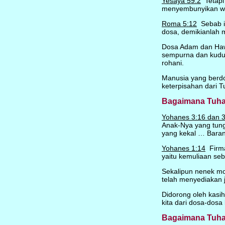
Yesaya 59:2
Tetapi
menyembunyikan waj
Roma 5:12
Sebab it
dosa, demikianlah 
Dosa Adam dan Haw
sempurna dan kudu
rohani.
Manusia yang berdos
keterpisahan dari T
Bagaimana Tuha
Yohanes 3:16 dan 3
Anak-Nya yang tung
yang kekal … Baran
Yohanes 1:14
Firman
yaitu kemuliaan se
Sekalipun nenek moy
telah menyediakan 
Didorong oleh kasi
kita dari dosa-dos
Bagaimana Tuha