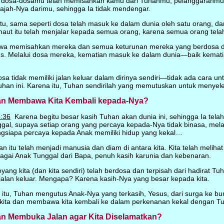
 dosa-dosamu telah memisahkan kamu dari Tuhanmu; pelanggaranmu 
ah-Nya darimu, sehingga Ia tidak mendengar.
u, sama seperti dosa telah masuk ke dalam dunia oleh satu orang, da
maut itu telah menjalar kepada semua orang, karena semua orang tela
a memisahkan mereka dan semua keturunan mereka yang berdosa d
s. Melalui dosa mereka, kematian masuk ke dalam dunia—baik kemat
a tidak memiliki jalan keluar dalam dirinya sendiri—tidak ada cara u
uhan ini. Karena itu, Tuhan sendirilah yang memutuskan untuk menyele
n Membawa Kita Kembali kepada-Nya?
:36
Karena begitu besar kasih Tuhan akan dunia ini, sehingga Ia tel
gal, supaya setiap orang yang percaya kepada-Nya tidak binasa, mela
gsiapa percaya kepada Anak memiliki hidup yang kekal…
 itu telah menjadi manusia dan diam di antara kita. Kita telah meliha
bagai Anak Tunggal dari Bapa, penuh kasih karunia dan kebenaran.
ang kita (dan kita sendiri) telah berdosa dan terpisah dari hadirat Tu
jalan keluar. Mengapa? Karena kasih-Nya yang besar kepada kita.
h itu, Tuhan mengutus Anak-Nya yang terkasih, Yesus, dari surga ke 
a kita dan membawa kita kembali ke dalam perkenanan kekal dengan T
n Membuka Jalan agar Kita Diselamatkan?