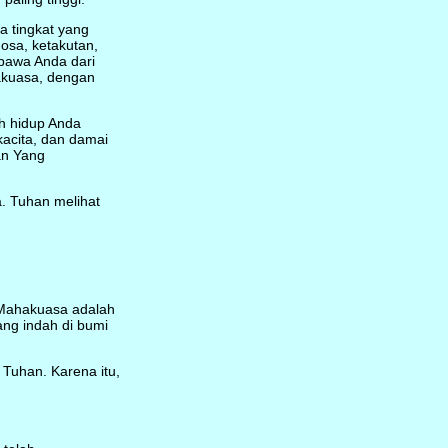
a tingkat yang
sa, ketakutan,
bawa Anda dari
akuasa, dengan
h hidup Anda
acita, dan damai
an Yang
. Tuhan melihat
 Mahakuasa adalah
ng indah di bumi
Tuhan. Karena itu,