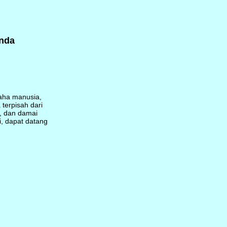
nda
saha manusia,
terpisah dari
, dan damai
i, dapat datang