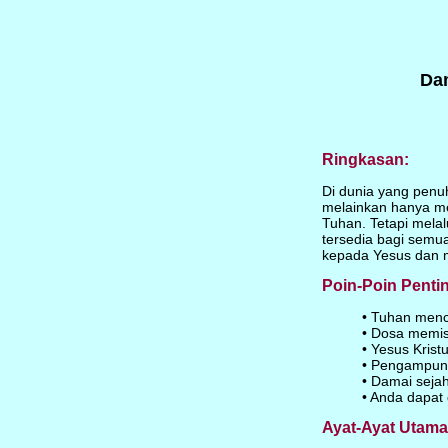
Da
Ringkasan:
Di dunia yang penuh
melainkan hanya me
Tuhan. Tetapi mela
tersedia bagi semua
kepada Yesus dan m
Poin-Poin Penti
• Tuhan men
• Dosa memis
• Yesus Kris
• Pengampuna
• Damai seja
• Anda dapat
Ayat-Ayat Utama