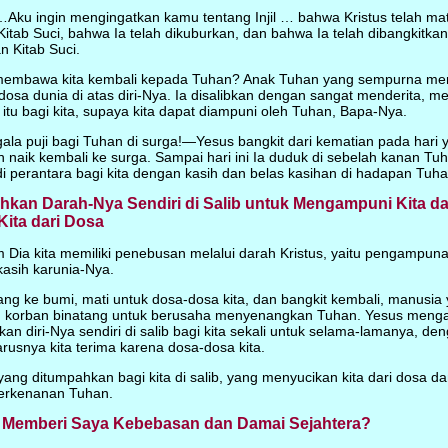
ku ingin mengingatkan kamu tentang Injil … bahwa Kristus telah ma
Kitab Suci, bahwa Ia telah dikuburkan, dan bahwa Ia telah dibangkitka
n Kitab Suci.
embawa kita kembali kepada Tuhan? Anak Tuhan yang sempurna meng
sa dunia di atas diri-Nya. Ia disalibkan dengan sangat menderita, me
tu bagi kita, supaya kita dapat diampuni oleh Tuhan, Bapa-Nya.
a puji bagi Tuhan di surga!—Yesus bangkit dari kematian pada hari 
 naik kembali ke surga. Sampai hari ini Ia duduk di sebelah kanan Tu
 perantara bagi kita dengan kasih dan belas kasihan di hadapan Tuha
an Darah-Nya Sendiri di Salib untuk Mengampuni Kita d
ita dari Dosa
 Dia kita memiliki penebusan melalui darah Kristus, yaitu pengampun
asih karunia-Nya.
ng ke bumi, mati untuk dosa-dosa kita, dan bangkit kembali, manusia
orban binatang untuk berusaha menyenangkan Tuhan. Yesus mengak
n diri-Nya sendiri di salib bagi kita sekali untuk selama-lamanya, 
usnya kita terima karena dosa-dosa kita.
yang ditumpahkan bagi kita di salib, yang menyucikan kita dari dosa 
perkenanan Tuhan.
 Memberi Saya Kebebasan dan Damai Sejahtera?