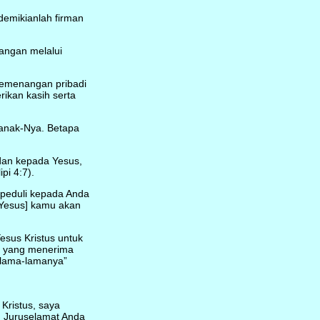
emikianlah firman
angan melalui
kemenangan pribadi
rikan kasih serta
anak-Nya. Betapa
dan kepada Yesus,
pi 4:7).
peduli kepada Anda
 [Yesus] kamu akan
esus Kristus untuk
a yang menerima
elama-lamanya”
 Kristus, saya
 Juruselamat Anda