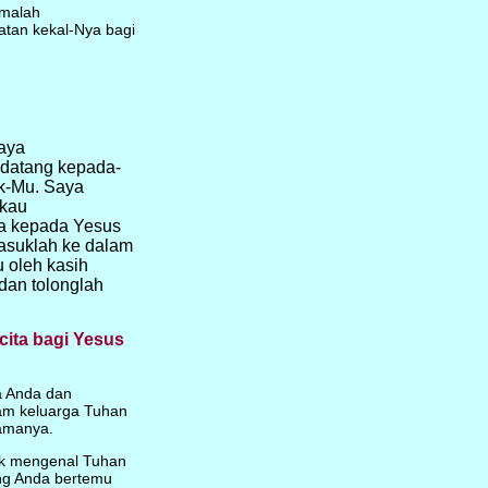
imalah
tan kekal-Nya bagi
saya
datang kepada-
ak-Mu. Saya
gkau
ya kepada Yesus
asuklah ke dalam
 oleh kasih
 dan tolonglah
ita bagi Yesus
a Anda dan
lam keluarga Tuhan
lamanya.
tuk mengenal Tuhan
ng Anda bertemu