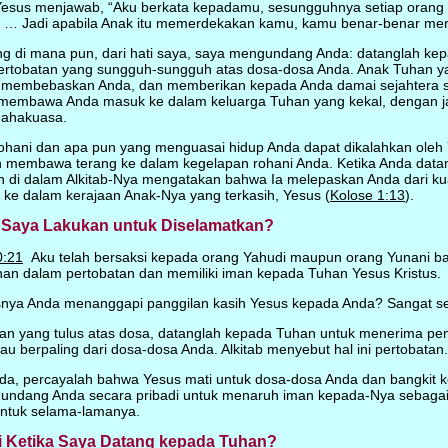
sus menjawab, “Aku berkata kepadamu, sesungguhnya setiap orang 
 … Jadi apabila Anak itu memerdekakan kamu, kamu benar-benar mer
 di mana pun, dari hati saya, saya mengundang Anda: datanglah ke
ertobatan yang sungguh-sungguh atas dosa-dosa Anda. Anak Tuhan y
membebaskan Anda, dan memberikan kepada Anda damai sejahtera sej
 membawa Anda masuk ke dalam keluarga Tuhan yang kekal, dengan ja
Mahakuasa.
ohani dan apa pun yang menguasai hidup Anda dapat dikalahkan oleh Y
 membawa terang ke dalam kegelapan rohani Anda. Ketika Anda data
 di dalam Alkitab-Nya mengatakan bahwa Ia melepaskan Anda dari k
e dalam kerajaan Anak-Nya yang terkasih, Yesus (
Kolose 1:13
).
 Saya Lakukan untuk Diselamatkan?
0:21
Aku telah bersaksi kepada orang Yahudi maupun orang Yunani b
han dalam pertobatan dan memiliki iman kepada Tuhan Yesus Kristus.
nya Anda menanggapi panggilan kasih Yesus kepada Anda? Sangat s
an yang tulus atas dosa, datanglah kepada Tuhan untuk menerima p
u berpaling dari dosa-dosa Anda. Alkitab menyebut hal ini pertobatan.
nda, percayalah bahwa Yesus mati untuk dosa-dosa Anda dan bangkit ke
gundang Anda secara pribadi untuk menaruh iman kepada-Nya sebaga
ntuk selama-lamanya.
i Ketika Saya Datang kepada Tuhan?