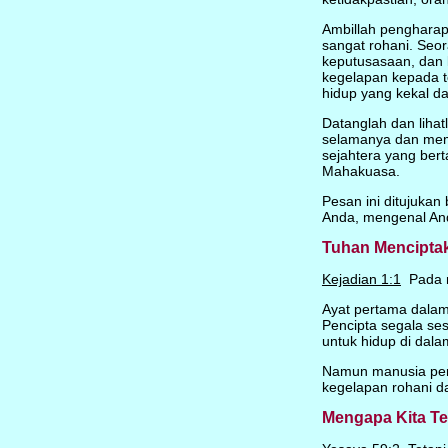
Ambillah pengharapa
sangat rohani. Seo
keputusasaan, dan 
kegelapan kepada t
hidup yang kekal da
Datanglah dan liha
selamanya dan mem
sejahtera yang be
Mahakuasa.
Pesan ini ditujuka
Anda, mengenal And
Tuhan Mencipta
Kejadian 1:1
Pada m
Ayat pertama dala
Pencipta segala se
untuk hidup di dal
Namun manusia pert
kegelapan rohani d
Mengapa Kita Te