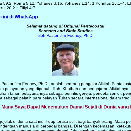
ya 59:2; Roma 5:12; Yohanes 3:16; Yohanes 1:14; 1 Korintus 15:1–4; E
ul 20:21; Filipi 4:7
 ini di WhatsApp
Selamat datang di Original Pentecostal
Sermons and Bible Studies
oleh Pastor Jim Feeney, Ph.D.
:
Pastor Jim Feeney, Ph.D., adalah seorang pengajar Alkitab Pentakost
n pelayanan yang dipenuhi Roh. Khotbah dan pengajaran Alkitabnya dit
luhan tahun pelayanannya sebagai perintis gereja, pendeta senior, pen
rta sebagai pelatih para pelayan Tuhan secara internasional dalam tradi
 Mana Saya Dapat Menemukan Damai Sejati di Dunia yang
ejolak di dunia saat ini. Hidup terasa sulit bagi banyak orang. Masa 
deritaan manusia di berbagai bangsa. Di tengah kecemasan, ketakut
ang-orang di mana pun mencari damai. Ada jawaban—pada tingkat yang p