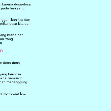
ti karena dosa-dosa
n pada hari yang
gantikan kita dan
mikul dosa kita dan
yang ketiga dan
han Yang
n.
an
an dosa-dosa,
 yang berdosa
hiri semua itu
dengan menanggung
dan membawa kita