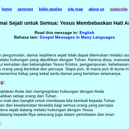
home
sermons
bible studies
site map
about us
subscribe
mai Sejati untuk Semua: Yesus Membebaskan Hati A
Read this message in:
English
Bahasa lain:
Gospel Messages in Many Languages
 pergumulan, damai sejahtera sejati tidak dapat ditemukan melalui u
lalui hubungan yang dipulihkan dengan Tuhan. Karena dosa, manusia 
lui kematian dan kebangkitan Yesus Kristus, pengampunan, kebebasan
 orang yang bertobat dan percaya. Siapa pun, di mana pun di dunia in
enerima hidup yang kekal serta damai yang bertahan selamanya.
ng:
ciptakan Anda dan menginginkan hubungan dengan Anda
ahkan setiap orang dari Tuhan
tus mati dan bangkit untuk membawa kita kembali kepada Tuhan
n dan keselamatan tersedia bagi semua orang yang percaya
htera sejati datang melalui hubungan dengan Yesus
 datang kepada-Nya sekarang juga dalam pertobatan dan iman
: