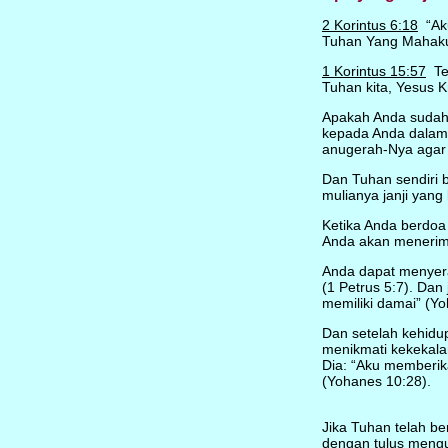
2 Korintus 6:18
“Aku
Tuhan Yang Mahaku
1 Korintus 15:57
Tet
Tuhan kita, Yesus Kr
Apakah Anda sudah 
kepada Anda dalam h
anugerah-Nya agar
Dan Tuhan sendiri 
mulianya janji yang k
Ketika Anda berdoa
Anda akan menerima 
Anda dapat menyer
(1 Petrus 5:7). Dan
memiliki damai” (Yo
Dan setelah kehidu
menikmati kekekala
Dia: “Aku memberik
(Yohanes 10:28).
Jika Tuhan telah be
dengan tulus meng