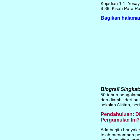
Kejadian 1:1; Yesa
8:36; Kisah Para Ras
Bagikan halaman
Biografi Singkat
50 tahun pengalama
dan diambil dari pu
sekolah Alkitab, se
Pendahuluan: Di
Pergumulan Ini?
Ada begitu banyak g
telah menambah pen
ketidakpastian, or