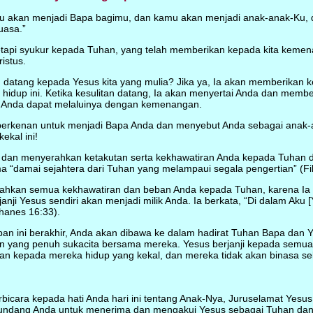
 akan menjadi Bapa bagimu, dan kamu akan menjadi anak-anak-Ku, d
asa.”
api syukur kepada Tuhan, yang telah memberikan kepada kita kemen
istus.
datang kepada Yesus kita yang mulia? Jika ya, Ia akan memberikan 
idup ini. Ketika kesulitan datang, Ia akan menyertai Anda dan membe
 Anda dapat melaluinya dengan kemenangan.
berkenan untuk menjadi Bapa Anda dan menyebut Anda sebagai anak-
ekal ini!
 dan menyerahkan ketakutan serta kekhawatiran Anda kepada Tuhan 
“damai sejahtera dari Tuhan yang melampaui segala pengertian” (Fili
ahkan semua kekhawatiran dan beban Anda kepada Tuhan, karena Ia 
 janji Yesus sendiri akan menjadi milik Anda. Ia berkata, “Di dalam Aku
hanes 16:33).
pan ini berakhir, Anda akan dibawa ke dalam hadirat Tuhan Bapa dan Y
n yang penuh sukacita bersama mereka. Yesus berjanji kepada semu
an kepada mereka hidup yang kekal, dan mereka tidak akan binasa s
rbicara kepada hati Anda hari ini tentang Anak-Nya, Juruselamat Yesus
undang Anda untuk menerima dan mengakui Yesus sebagai Tuhan dan