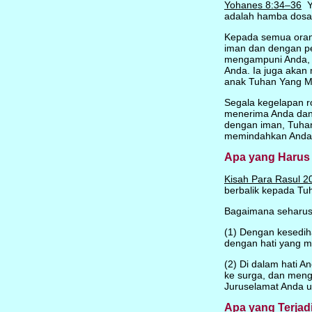
Yohanes 8:34–36
Ye
adalah hamba dosa
Kepada semua orang
iman dan dengan p
mengampuni Anda, 
Anda. Ia juga akan
anak Tuhan Yang 
Segala kegelapan r
menerima Anda dan
dengan iman, Tuhan
memindahkan Anda k
Apa yang Harus
Kisah Para Rasul 2
berbalik kepada Tu
Bagaimana seharus
(1) Dengan kesedih
dengan hati yang ma
(2) Di dalam hati A
ke surga, dan men
Juruselamat Anda u
Apa yang Terjad